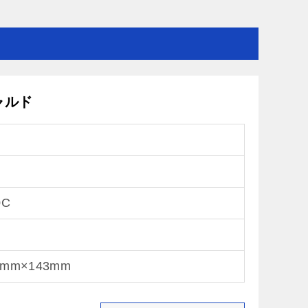
ャルド
0C
1mm×143mm