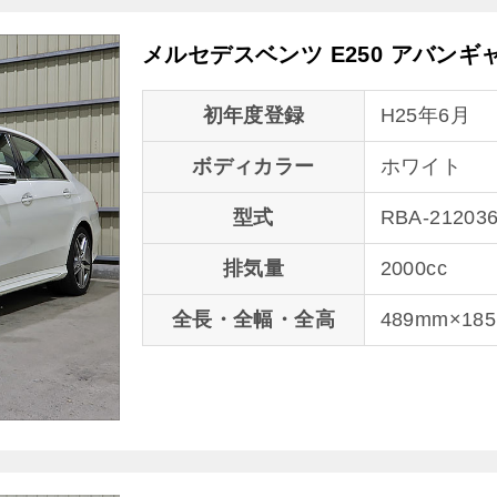
メルセデスベンツ E250 アバン
初年度登録
H25年6月
ボディカラー
ホワイト
型式
RBA-21203
排気量
2000cc
全長・全幅・全高
489mm×18